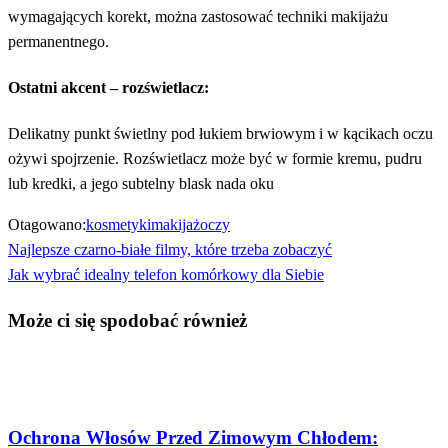
wymagających korekt, można zastosować techniki makijażu
permanentnego.
Ostatni akcent – rozświetlacz:
Delikatny punkt świetlny pod łukiem brwiowym i w kącikach oczu
ożywi spojrzenie. Rozświetlacz może być w formie kremu, pudru
lub kredki, a jego subtelny blask nada oku
Otagowano:
kosmetyki
makijaż
oczy
Poprzedni
Najlepsze czarno-białe filmy, które trzeba zobaczyć
Nawigacja
wpis
Następny
Jak wybrać idealny telefon komórkowy dla Siebie
wpisu
wpis
Może ci się spodobać również
Uroda
Ochrona Włosów Przed Zimowym Chłodem: