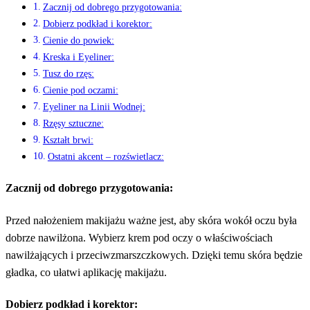
Zacznij od dobrego przygotowania:
Dobierz podkład i korektor:
Cienie do powiek:
Kreska i Eyeliner:
Tusz do rzęs:
Cienie pod oczami:
Eyeliner na Linii Wodnej:
Rzęsy sztuczne:
Kształt brwi:
Ostatni akcent – rozświetlacz:
Zacznij od dobrego przygotowania:
Przed nałożeniem makijażu ważne jest, aby skóra wokół oczu była
dobrze nawilżona. Wybierz krem pod oczy o właściwościach
nawilżających i przeciwzmarszczkowych. Dzięki temu skóra będzie
gładka, co ułatwi aplikację makijażu.
Dobierz podkład i korektor: