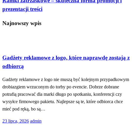
Ramki zatrzaskowe – skuteczna forma promocji i
prezentacji treści
Najnowszy wpis
Społeczeństwo
Gadżety reklamowe z logo, które naprawdę zostają z
odbiorcą
Gadżety reklamowe z logo nie muszą być kolejnym przypadkowym
drobiazgiem wrzuconym do torby po evencie. Dobrze dobrane
potrafią pracować dla marki długo po spotkaniu, konferencji czy
wysyłce firmowego pakietu. Najlepsze są te, które odbiorca chce
mieć pod ręką, bo są…
Opublikowane
23 lipca, 2026
admin
w