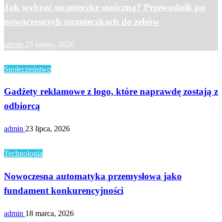
Jak wybrać szczoteczkę soniczną? Przewodnik po
nowoczesnych szczoteczkach do zębów
admin
25 lutego, 2026
Społeczeństwo
Gadżety reklamowe z logo, które naprawdę zostają z
odbiorcą
admin
23 lipca, 2026
Technologia
Nowoczesna automatyka przemysłowa jako
fundament konkurencyjności
admin
18 marca, 2026