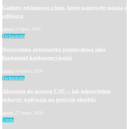
Gadżety reklamowe z logo, które naprawdę zostają z
odbiorcą
admin
23 lipca, 2026
Technologia
Nowoczesna automatyka przemysłowa jako
fundament konkurencyjności
admin
18 marca, 2026
Technologia
Akcesoria do maszyn CNC – jak odpowiednie
uchwyty wpływają na precyzję obróbki
admin
27 lutego, 2026
Uroda