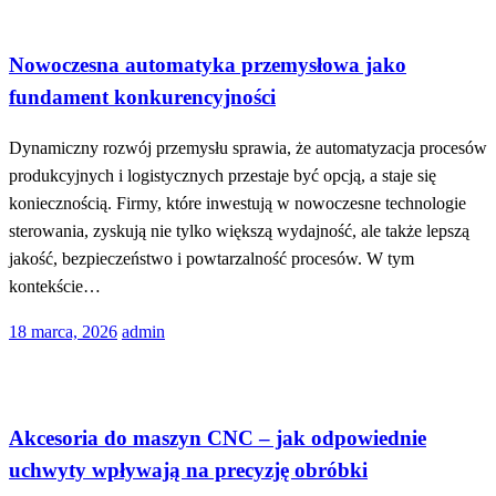
Technologia
Nowoczesna automatyka przemysłowa jako
fundament konkurencyjności
Dynamiczny rozwój przemysłu sprawia, że automatyzacja procesów
produkcyjnych i logistycznych przestaje być opcją, a staje się
koniecznością. Firmy, które inwestują w nowoczesne technologie
sterowania, zyskują nie tylko większą wydajność, ale także lepszą
jakość, bezpieczeństwo i powtarzalność procesów. W tym
kontekście…
Opublikowane
18 marca, 2026
admin
w
Technologia
Akcesoria do maszyn CNC – jak odpowiednie
uchwyty wpływają na precyzję obróbki