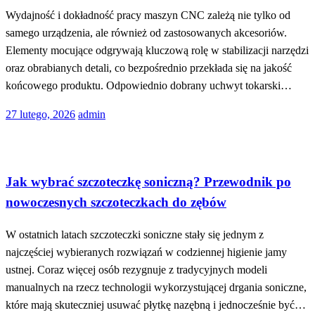
Wydajność i dokładność pracy maszyn CNC zależą nie tylko od
samego urządzenia, ale również od zastosowanych akcesoriów.
Elementy mocujące odgrywają kluczową rolę w stabilizacji narzędzi
oraz obrabianych detali, co bezpośrednio przekłada się na jakość
końcowego produktu. Odpowiednio dobrany uchwyt tokarski…
Opublikowane
27 lutego, 2026
admin
w
Uroda
Jak wybrać szczoteczkę soniczną? Przewodnik po
nowoczesnych szczoteczkach do zębów
W ostatnich latach szczoteczki soniczne stały się jednym z
najczęściej wybieranych rozwiązań w codziennej higienie jamy
ustnej. Coraz więcej osób rezygnuje z tradycyjnych modeli
manualnych na rzecz technologii wykorzystującej drgania soniczne,
które mają skuteczniej usuwać płytkę nazębną i jednocześnie być…