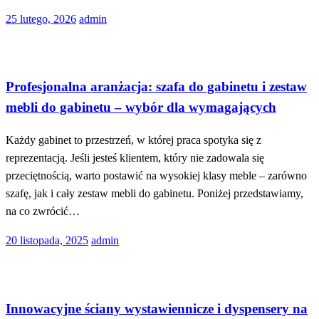
Opublikowane
25 lutego, 2026
admin
w
Dom
Profesjonalna aranżacja: szafa do gabinetu i zestaw
mebli do gabinetu – wybór dla wymagających
Każdy gabinet to przestrzeń, w której praca spotyka się z
reprezentacją. Jeśli jesteś klientem, który nie zadowala się
przeciętnością, warto postawić na wysokiej klasy meble – zarówno
szafę, jak i cały zestaw mebli do gabinetu. Poniżej przedstawiamy,
na co zwrócić…
Opublikowane
20 listopada, 2025
admin
w
Społeczeństwo
Innowacyjne ściany wystawiennicze i dyspensery na