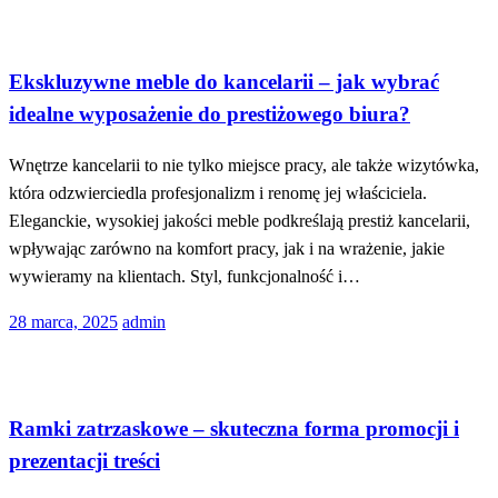
w
Społeczeństwo
Ekskluzywne meble do kancelarii – jak wybrać
idealne wyposażenie do prestiżowego biura?
Wnętrze kancelarii to nie tylko miejsce pracy, ale także wizytówka,
która odzwierciedla profesjonalizm i renomę jej właściciela.
Eleganckie, wysokiej jakości meble podkreślają prestiż kancelarii,
wpływając zarówno na komfort pracy, jak i na wrażenie, jakie
wywieramy na klientach. Styl, funkcjonalność i…
Opublikowane
28 marca, 2025
admin
w
Społeczeństwo
Ramki zatrzaskowe – skuteczna forma promocji i
prezentacji treści