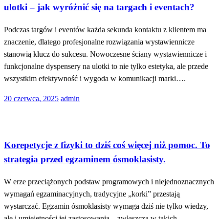
ulotki – jak wyróżnić się na targach i eventach?
Podczas targów i eventów każda sekunda kontaktu z klientem ma
znaczenie, dlatego profesjonalne rozwiązania wystawiennicze
stanowią klucz do sukcesu. Nowoczesne ściany wystawiennicze i
funkcjonalne dyspensery na ulotki to nie tylko estetyka, ale przede
wszystkim efektywność i wygoda w komunikacji marki….
Opublikowane
20 czerwca, 2025
admin
w
Społeczeństwo
Korepetycje z fizyki to dziś coś więcej niż pomoc. To
strategia przed egzaminem ósmoklasisty.
W erze przeciążonych podstaw programowych i niejednoznacznych
wymagań egzaminacyjnych, tradycyjne „korki” przestają
wystarczać. Egzamin ósmoklasisty wymaga dziś nie tylko wiedzy,
ale i umiejętności jej zastosowania – zwłaszcza w takich