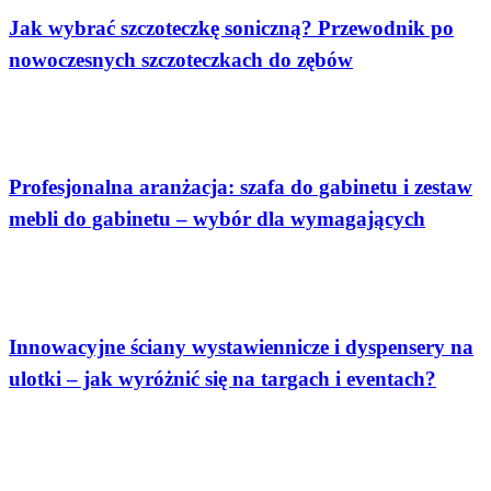
Jak wybrać szczoteczkę soniczną? Przewodnik po
nowoczesnych szczoteczkach do zębów
Dom
Profesjonalna aranżacja: szafa do gabinetu i zestaw
mebli do gabinetu – wybór dla wymagających
Społeczeństwo
Innowacyjne ściany wystawiennicze i dyspensery na
ulotki – jak wyróżnić się na targach i eventach?
Społeczeństwo