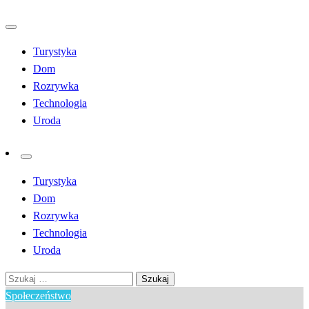
Przejdź
do
Turystyka
treści
Dom
Rozrywka
Technologia
Uroda
Turystyka
Dom
Rozrywka
Technologia
Uroda
Szukaj:
Społeczeństwo