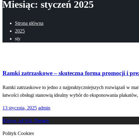
Miesiąc:
styczeń 2025
Strona główna
2025
sty
Społeczeństwo
Ramki zatrzaskowe – skuteczna forma promocji i preze
Ramki zatrzaskowe to jedno z najpraktyczniejszych rozwiązań w mark
łatwości obsługi stanowią idealny wybór do eksponowania plakatów, 
Opublikowane
13 stycznia, 2025
admin
w
Motyw od Silk Themes
Polityk Cookies