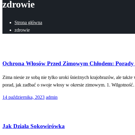
zdrowie
Strona główna
zdrowie
Uroda
Ochrona Włosów Przed Zimowym Chłodem: Porady i
Zima niesie ze sobą nie tylko uroki śnieżnych krajobrazów, ale tak
porad, jak zadbać o swoje włosy w okresie zimowym. 1. Wilgotnoś
Opublikowane
14 października, 2023
admin
w
Technologia
Jak Działa Sokowirówka