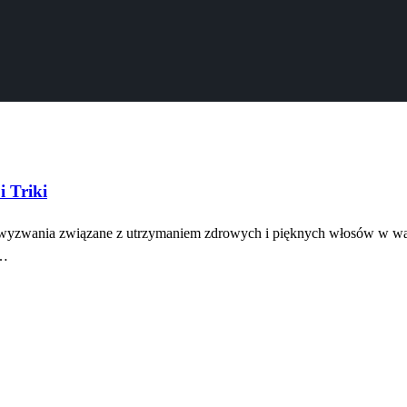
 Triki
że wyzwania związane z utrzymaniem zdrowych i pięknych włosów w war
ć…