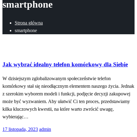
smartphone
Strona główna
smartphone
Technologia
Jak wybrać idealny telefon komórkowy dla Siebie
W dzisiejszym zglobalizowanym społeczeństwie telefon
komórkowy stał się nieodłącznym elementem naszego życia. Jednak
z szerokim wyborem modeli i funkcji, podjęcie decyzji zakupowej
może być wyzwaniem. Aby ułatwić Ci ten proces, przedstawiamy
kilka kluczowych kwestii, na które warto zwrócić uwagę,
wybierając…
Opublikowane
17 listopada, 2023
admin
w