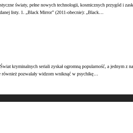
astyczne światy, pełne nowych technologii, kosmicznych przygód i zaska
ądanej listy. 1. „Black Mirror” (2011-obecnie): „Black…
iat kryminalnych seriali zyskał ogromną popularność, a jednym z naj
 ale również pozwalały widzom wniknąć w psychikę…