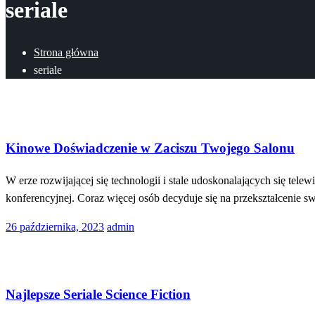
seriale
Strona główna
seriale
Dom
Kinowe Doświadczenie w Zaciszu Twojego Salonu
W erze rozwijającej się technologii i stale udoskonalających się telew
konferencyjnej. Coraz więcej osób decyduje się na przekształcenie 
Opublikowane
26 października, 2023
admin
w
Rozrywka
Najlepsze Seriale Science Fiction