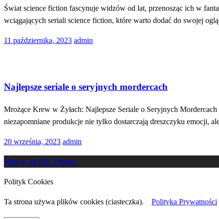
Świat science fiction fascynuje widzów od lat, przenosząc ich w fant
wciągających seriali science fiction, które warto dodać do swojej ogl
Opublikowane
11 października, 2023
admin
w
Rozrywka
Najlepsze seriale o seryjnych mordercach
Mrożące Krew w Żyłach: Najlepsze Seriale o Seryjnych Mordercach Św
niezapomniane produkcje nie tylko dostarczają dreszczyku emocji,
Opublikowane
20 września, 2023
admin
w
Motyw od Silk Themes
Polityk Cookies
Ta strona używa plików cookies (ciasteczka).
Polityka Prywatności