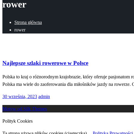
rower
Strona główna
rower
Turystyka
Najlepsze szlaki rowerowe w Polsce
Polska to kraj o różnorodnym krajobrazie, który oferuje pasjonatom 
Polska ma wiele do zaoferowania dla miłośników jazdy na rowerze. 
Opublikowane
30 września, 2023
admin
w
Motyw od Silk Themes
Polityk Cookies
Ta strona używa plików cookies (ciasteczka).
Polityka Prywatności