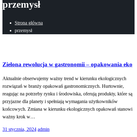
przemysł
Strona główna
przemysł
Technologia
Zielona rewolucja w gastronomii – opakowania eko
Aktualnie obserwujemy ważny trend w kierunku ekologicznych
rozwiązań w branży opakowań gastronomicznych. Hurtownie,
reagując na potrzeby rynku i środowiska, oferują produkty, które są
przyjazne dla planety i spełniają wymagania użytkowników
końcowych. Zmiana w kierunku ekologicznych opakowań stanowi
ważny krok w…
Opublikowane
31 stycznia, 2024
admin
w