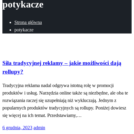
potykacze
Strona główna
potykacze
Technologia
Siła tradycyjnej reklamy – jakie możliwości dają
rollupy?
Tradycyjna reklama nadal odgrywa istotną rolę w promocji
produktów i usług. Narzędzia online także są niezbędne, ale oba te
rozwiązania raczej się uzupełniają niż wykluczają. Jednym z
popularnych produktów tradycyjnych są rollupy. Poniżej dowiesz
się więcej na ich temat. Przedstawiamy,…
Opublikowane
6 grudnia, 2023
admin