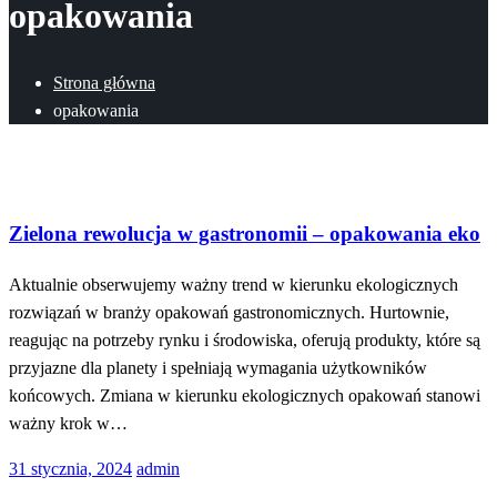
opakowania
Strona główna
opakowania
Technologia
Zielona rewolucja w gastronomii – opakowania eko
Aktualnie obserwujemy ważny trend w kierunku ekologicznych
rozwiązań w branży opakowań gastronomicznych. Hurtownie,
reagując na potrzeby rynku i środowiska, oferują produkty, które są
przyjazne dla planety i spełniają wymagania użytkowników
końcowych. Zmiana w kierunku ekologicznych opakowań stanowi
ważny krok w…
Opublikowane
31 stycznia, 2024
admin
w