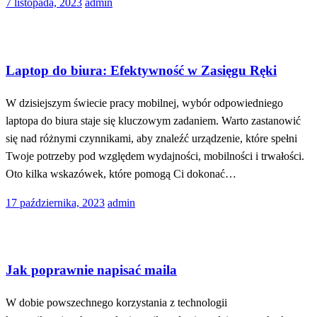
Opublikowane
7 listopada, 2023
admin
w
Technologia
Laptop do biura: Efektywność w Zasięgu Ręki
W dzisiejszym świecie pracy mobilnej, wybór odpowiedniego
laptopa do biura staje się kluczowym zadaniem. Warto zastanowić
się nad różnymi czynnikami, aby znaleźć urządzenie, które spełni
Twoje potrzeby pod względem wydajności, mobilności i trwałości.
Oto kilka wskazówek, które pomogą Ci dokonać…
Opublikowane
17 października, 2023
admin
w
Technologia
Jak poprawnie napisać maila
W dobie powszechnego korzystania z technologii