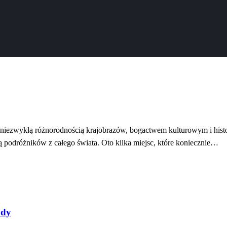
iezwykłą różnorodnością krajobrazów, bogactwem kulturowym i histor
ają podróżników z całego świata. Oto kilka miejsc, które koniecznie…
ody