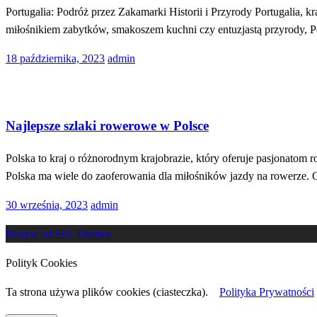
Portugalia: Podróż przez Zakamarki Historii i Przyrody Portugalia, k
miłośnikiem zabytków, smakoszem kuchni czy entuzjastą przyrody, Po
Opublikowane
18 października, 2023
admin
w
Turystyka
Najlepsze szlaki rowerowe w Polsce
Polska to kraj o różnorodnym krajobrazie, który oferuje pasjonatom 
Polska ma wiele do zaoferowania dla miłośników jazdy na rowerze. 
Opublikowane
30 września, 2023
admin
w
Motyw od Silk Themes
Polityk Cookies
Ta strona używa plików cookies (ciasteczka).
Polityka Prywatności