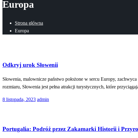
Europa
Strona główna
Europa
Turystyka
Odkryj urok Słowenii
Słowenia, malownicze państwo położone w sercu Europy, zachwyca n
rozmiaru, Słowenia jest pełna atrakcji turystycznych, które przyciąg
Opublikowane
8 listopada, 2023
admin
w
Turystyka
Portugalia: Podróż przez Zakamarki Historii i Przyr